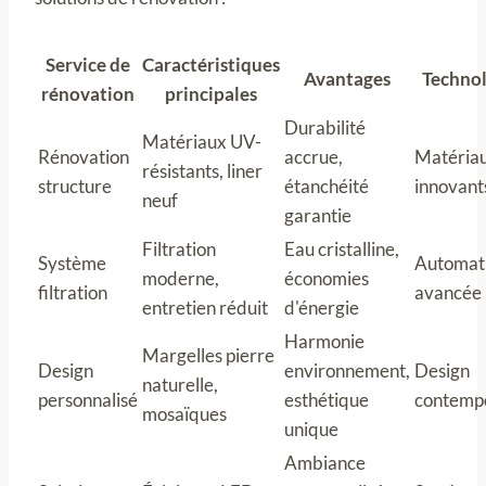
Service de
Caractéristiques
Avantages
Technol
rénovation
principales
Durabilité
Matériaux UV-
Rénovation
accrue,
Matéria
résistants, liner
structure
étanchéité
innovant
neuf
garantie
Filtration
Eau cristalline,
Système
Automati
moderne,
économies
filtration
avancée
entretien réduit
d'énergie
Harmonie
Margelles pierre
Design
environnement,
Design
naturelle,
personnalisé
esthétique
contemp
mosaïques
unique
Ambiance